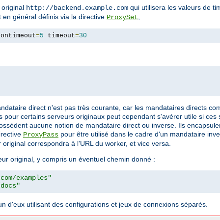
 original
qui utilisera les valeurs de t
http://backend.example.com
 en général définis via la directive
,
ProxySet
iontimeout
=
5
 timeout
=
30
mandataire direct n'est pas très courante, car les mandataires directs 
 pour certains serveurs originaux peut cependant s'avérer utile si ces
ne possèdent aucune notion de mandataire direct ou inverse. Ils encaps
irective
pour être utilisé dans le cadre d'un mandataire inve
ProxyPass
 original correspondra à l'URL du worker, et vice versa.
eur original, y compris un éventuel chemin donné :
.com/examples"
/docs"
n d'eux utilisant des configurations et jeux de connexions séparés.