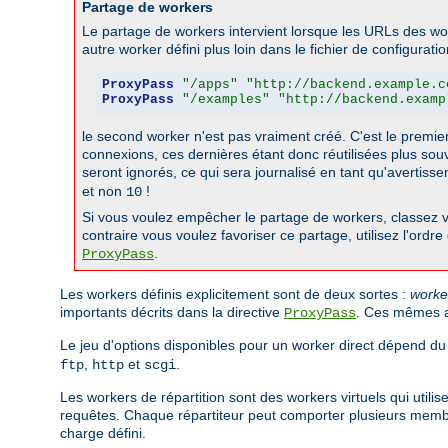
Partage de workers
Le partage de workers intervient lorsque les URLs des wo
autre worker défini plus loin dans le fichier de configurati
ProxyPass
"/apps"
"http://backend.example.c
ProxyPass
"/examples"
"http://backend.examp
le second worker n'est pas vraiment créé. C'est le premier w
connexions, ces dernières étant donc réutilisées plus souv
seront ignorés, ce qui sera journalisé en tant qu'avertiss
et non
!
10
Si vous voulez empêcher le partage de workers, classez vo
contraire vous voulez favoriser ce partage, utilisez l'ordr
.
ProxyPass
Les workers définis explicitement sont de deux sortes :
worke
importants décrits dans la directive
. Ces mêmes at
ProxyPass
Le jeu d'options disponibles pour un worker direct dépend du
,
et
.
ftp
http
scgi
Les workers de répartition sont des workers virtuels qui utili
requêtes. Chaque répartiteur peut comporter plusieurs membres
charge défini.