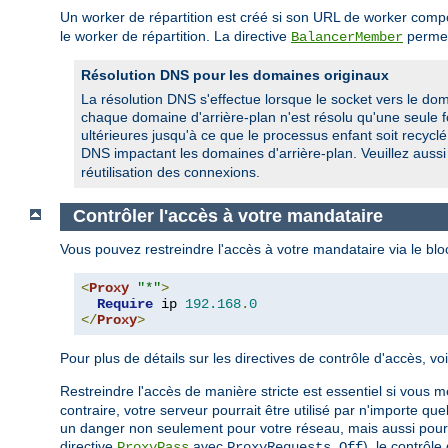
Un worker de répartition est créé si son URL de worker com
le worker de répartition. La directive
permet
BalancerMember
Résolution DNS pour les domaines originaux
La résolution DNS s'effectue lorsque le socket vers le doma
chaque domaine d'arrière-plan n'est résolu qu'une seule f
ultérieures jusqu'à ce que le processus enfant soit recyc
DNS impactant les domaines d'arrière-plan. Veuillez aussi
réutilisation des connexions.
Contrôler l'accès à votre mandataire
Vous pouvez restreindre l'accès à votre mandataire via le bl
<
Proxy
"*"
>
Require
 ip 
192.168
.
0
</
Proxy
>
Pour plus de détails sur les directives de contrôle d'accès, 
Restreindre l'accès de manière stricte est essentiel si vous m
contraire, votre serveur pourrait être utilisé par n'importe q
un danger non seulement pour votre réseau, mais aussi pour l
directive
avec
), le contrôl
ProxyPass
ProxyRequests Off