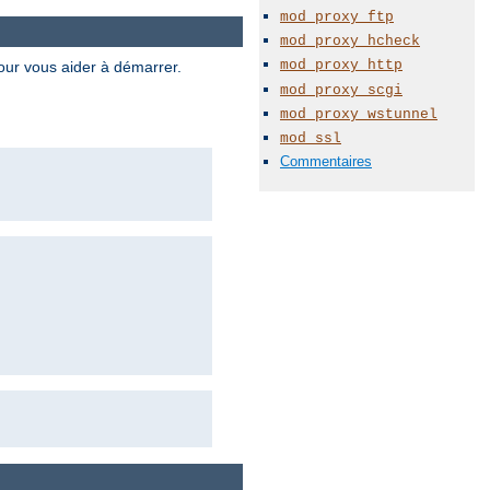
mod_proxy_ftp
mod_proxy_hcheck
mod_proxy_http
pour vous aider à démarrer.
mod_proxy_scgi
mod_proxy_wstunnel
mod_ssl
Commentaires