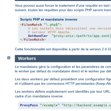
Vous pouvez aussi forcer le traitement d'une requête en tant
suivant, toutes les requêtes pour des scripts PHP seront tra
Scripts PHP et mandataire inverse
<
FilesMatch
"\.php$"
>
# Les sockets Unix nécessitent une versio
# serveur HTTP Apache
SetHandler
"proxy:unix:/path/to/app.sock
</
FilesMatch
>
Cette fonctionnalité est disponible à partir de la version 2.
Workers
Le mandataire gère la configuration et les paramètres de c
le worker par défaut du mandataire direct et le worker par dé
Les deux workers par défaut possèdent une configuration figée
et n'utilisent pas les connexions HTTP persistantes (Keep-Ali
Les workers définis explicitement sont identifiés par leur URL.
cadre d'un mandataire inverse :
ProxyPass
"/example"
"http://backend.example.