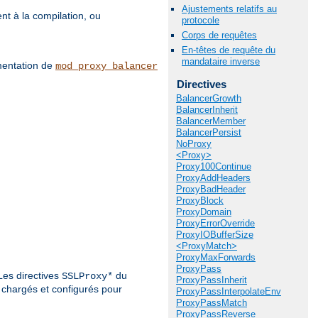
Ajustements relatifs au
nt à la compilation, ou
protocole
Corps de requêtes
En-têtes de requête du
mandataire inverse
umentation de
mod_proxy_balancer
Directives
BalancerGrowth
BalancerInherit
BalancerMember
BalancerPersist
NoProxy
<Proxy>
Proxy100Continue
ProxyAddHeaders
ProxyBadHeader
ProxyBlock
ProxyDomain
ProxyErrorOverride
ProxyIOBufferSize
<ProxyMatch>
ProxyMaxForwards
ProxyPass
Les directives
du
SSLProxy*
ProxyPassInherit
 chargés et configurés pour
ProxyPassInterpolateEnv
ProxyPassMatch
ProxyPassReverse