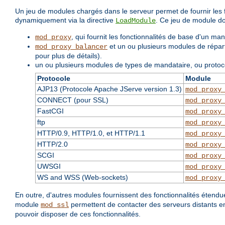
Un jeu de modules chargés dans le serveur permet de fournir les f
dynamiquement via la directive
. Ce jeu de module do
LoadModule
, qui fournit les fonctionnalités de base d'un ma
mod_proxy
et un ou plusieurs modules de réparti
mod_proxy_balancer
pour plus de détails).
un ou plusieurs modules de types de mandataire, ou protoc
Protocole
Module
AJP13 (Protocole Apache JServe version 1.3)
mod_proxy
CONNECT (pour SSL)
mod_proxy
FastCGI
mod_proxy
ftp
mod_proxy
HTTP/0.9, HTTP/1.0, et HTTP/1.1
mod_proxy
HTTP/2.0
mod_proxy
SCGI
mod_proxy
UWSGI
mod_proxy
WS and WSS (Web-sockets)
mod_proxy
En outre, d'autres modules fournissent des fonctionnalités étend
module
permettent de contacter des serveurs distants en
mod_ssl
pouvoir disposer de ces fonctionnalités.