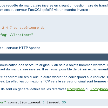
 que requête de mandataire inverse en créant un gestionnaire de transf
nsmises au serveur FastCGI spécifié via un mandat inverse :
n 2.4.7 ou supérieure du
|fcgi://localhost"
4.10 du serveur HTTP Apache.
ommunication des serveurs originaux au sein d'objets nommés
workers
.
faut du mandataire inverse. Il est aussi possible de définir expliciteme
 et seront utilisés si aucun autre worker ne correspond à la requête. Il
ve). En effet, les connexions TCP vers le serveur original sont fermée
 Ils sont en général définis via les directives
ou
ProxyPass
ProxyPass
com"
 connectiontimeout
=
5
 timeout
=
30