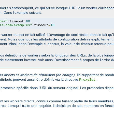
rkers s'entrecoupent, ce qui arrive lorsque l'URL d'un worker correspo
on. Dans l'exemple suivant,
om/"
 timeout
=
60
le.com/examples"
 timeout
=
10
orker qui est en fait utilisé. L'avantage de ceci réside dans le fait qu'i
ent. Notez que tous les attributs de configuration définis explicitemen
ement. Ainsi, dans l'exemple ci-dessus, la valeur de timeout retenue po
s définitions de workers selon la longueur des URLs, de la plus longue 
e de classement inverse. Voir aussi l'avertissement à propos de l'ordre 
rs directs
et
workers de répartition (de charge)
. Ils supportent de nomb
tributs peuvent aussi être définis via la directive
.
ProxySet
 protocole spécifié dans l'URL du serveur original. Les protocoles dis
sent les workers directs, connus comme faisant partie de leurs membres, 
. Lorsqu'il traite une requête, il choisit un de ses membres en fonctio