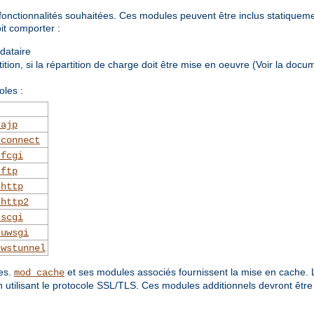
onctionnalités souhaitées. Ces modules peuvent être inclus statiqueme
it comporter :
ndataire
tion, si la répartition de charge doit être mise en oeuvre (Voir la doc
oles :
_ajp
_connect
_fcgi
_ftp
_http
_http2
_scgi
_uwsgi
_wstunnel
ues.
et ses modules associés fournissent la mise en cache. 
mod_cache
 utilisant le protocole SSL/TLS. Ces modules additionnels devront être