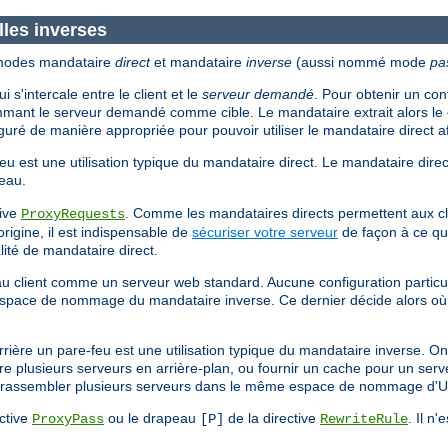
lles inverses
 modes mandataire
direct
et mandataire
inverse
(aussi nommé mode
pa
 s'intercale entre le client et le
serveur demandé
. Pour obtenir un co
mant le serveur demandé comme cible. Le mandataire extrait alors le 
iguré de manière appropriée pour pouvoir utiliser le mandataire direct af
eu est une utilisation typique du mandataire direct. Le mandataire direct
seau.
tive
. Comme les mandataires directs permettent aux cl
ProxyRequests
origine, il est indispensable de
sécuriser votre serveur
de façon à ce que
lité de mandataire direct.
t au client comme un serveur web standard. Aucune configuration particul
espace de nommage du mandataire inverse. Ce dernier décide alors où 
errière un pare-feu est une utilisation typique du mandataire inverse. On
e plusieurs serveurs en arrière-plan, ou fournir un cache pour un serve
 à rassembler plusieurs serveurs dans le même espace de nommage d'
ective
ou le drapeau
de la directive
. Il n'
ProxyPass
[P]
RewriteRule