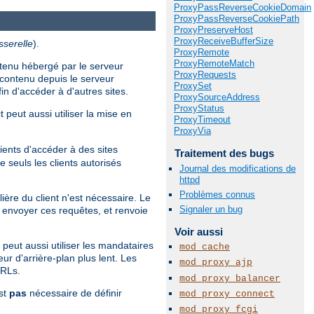
ProxyPassReverseCookieDomain
ProxyPassReverseCookiePath
ProxyPreserveHost
ProxyReceiveBufferSize
sserelle
).
ProxyRemote
ProxyRemoteMatch
ntenu hébergé par le serveur
ProxyRequests
contenu depuis le serveur
ProxySet
in d'accéder à d'autres sites.
ProxySourceAddress
ProxyStatus
 peut aussi utiliser la mise en
ProxyTimeout
ProxyVia
ients d'accéder à des sites
Traitement des bugs
 seuls les clients autorisés
Journal des modifications de
httpd
Problèmes connus
ière du client n'est nécessaire. Le
Signaler un bug
envoyer ces requêtes, et renvoie
Voir aussi
 peut aussi utiliser les mandataires
mod_cache
ur d'arrière-plan plus lent. Les
mod_proxy_ajp
URLs.
mod_proxy_balancer
est
pas
nécessaire de définir
mod_proxy_connect
mod_proxy_fcgi