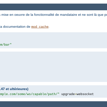
a mise en oeuvre de la fonctionnalité de mandataire et ne sont là que 
z la documentation de
.
mod_cache
om/bar"
47 et ultérieures)
ample.com/some/ws/capable/path/"
 upgrade
=
websocket