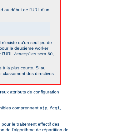
nd au début de l'URL d'un
l n'existe qu'un seul jeu de
t pour le deuxième worker
ur l'URL
sera
,
/exemples
60
à la plus courte. Si au
de classement des directives
reux attributs de configuration
ponibles comprennent
,
,
ajp
fcgi
pour le traitement effectif des
n de l'algorithme de répartition de