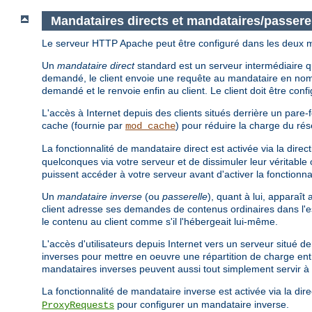
Mandataires directs et mandataires/passere
Le serveur HTTP Apache peut être configuré dans les deux
Un
mandataire direct
standard est un serveur intermédiaire qui
demandé, le client envoie une requête au mandataire en nom
demandé et le renvoie enfin au client. Le client doit être conf
L'accès à Internet depuis des clients situés derrière un pare-f
cache (fournie par
) pour réduire la charge du ré
mod_cache
La fonctionnalité de mandataire direct est activée via la direc
quelconques via votre serveur et de dissimuler leur véritable 
puissent accéder à votre serveur avant d'activer la fonctionna
Un
mandataire inverse
(ou
passerelle
), quant à lui, apparaî
client adresse ses demandes de contenus ordinaires dans l'
le contenu au client comme s'il l'hébergeait lui-même.
L'accès d'utilisateurs depuis Internet vers un serveur situé d
inverses pour mettre en oeuvre une répartition de charge entr
mandataires inverses peuvent aussi tout simplement servir
La fonctionnalité de mandataire inverse est activée via la dir
pour configurer un mandataire inverse.
ProxyRequests