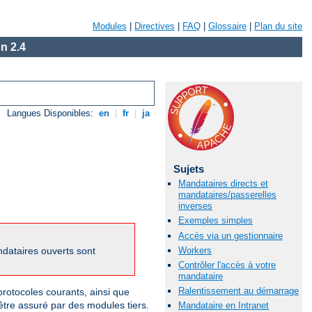
Modules
|
Directives
|
FAQ
|
Glossaire
|
Plan du site
n 2.4
Langues Disponibles:
en
|
fr
|
ja
Sujets
Mandataires directs et
mandataires/passerelles
inverses
Exemples simples
Accès via un gestionnaire
Workers
dataires ouverts sont
Contrôler l'accès à votre
mandataire
Ralentissement au démarrage
otocoles courants, ainsi que
être assuré par des modules tiers.
Mandataire en Intranet