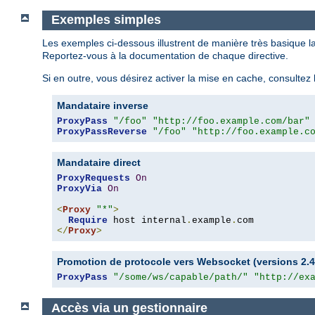
Exemples simples
Les exemples ci-dessous illustrent de manière très basique l
Reportez-vous à la documentation de chaque directive.
Si en outre, vous désirez activer la mise en cache, consulte
Mandataire inverse
ProxyPass
"/foo"
"http://foo.example.com/bar"
ProxyPassReverse
"/foo"
"http://foo.example.c
Mandataire direct
ProxyRequests
On
ProxyVia
On
<
Proxy
"*"
>
Require
 host internal
.
example
.
</
Proxy
>
Promotion de protocole vers Websocket (versions 2.4.
ProxyPass
"/some/ws/capable/path/"
"http://ex
Accès via un gestionnaire