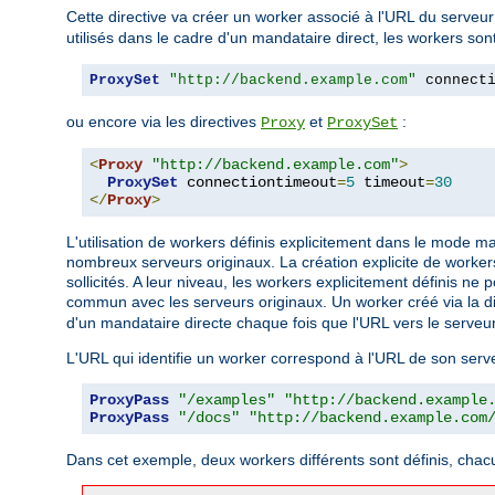
Cette directive va créer un worker associé à l'URL du serveur
utilisés dans le cadre d'un mandataire direct, les workers sont
ProxySet
"http://backend.example.com"
 connect
ou encore via les directives
et
:
Proxy
ProxySet
<
Proxy
"http://backend.example.com"
>
ProxySet
 connectiontimeout
=
5
 timeout
=
30
</
Proxy
>
L'utilisation de workers définis explicitement dans le mode 
nombreux serveurs originaux. La création explicite de workers
sollicités. A leur niveau, les workers explicitement définis 
commun avec les serveurs originaux. Un worker créé via la d
d'un mandataire directe chaque fois que l'URL vers le serveur
L'URL qui identifie un worker correspond à l'URL de son serv
ProxyPass
"/examples"
"http://backend.example
ProxyPass
"/docs"
"http://backend.example.com
Dans cet exemple, deux workers différents sont définis, chacu