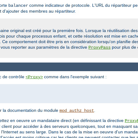
porte
comme indicateur de protocole. L'URL du répartiteur per
balancer
 d'ajouter des membres au répartiteur.
ine original est créé pour la première fois. Lorsque la réutilisation de
ois pour chaque processus enfant, et cette résolution est mise en cach
lé. Ce comportement doit être pris en considération lorsqu'on planifie 
 vous reporter aux paramètres de la directive
pour plus de 
ProxyPass
oc de contrôle
comme dans l'exemple suivant :
<Proxy>
voir la documentation du module
.
mod_authz_host
ettez en oeuvre un mandataire direct (en définissant la directive
Proxy
uel client pour accéder à des serveurs quelconques, tout en masquant sa 
'Internet au sens large. Dans le cas de la mise en oeuvre d'un mandatai
e d'accès est moins critique car les clients ne peuvent contacter que les