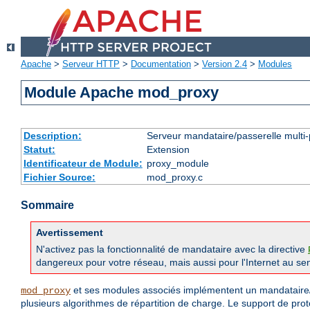
Apache
>
Serveur HTTP
>
Documentation
>
Version 2.4
>
Modules
Module Apache mod_proxy
Description:
Serveur mandataire/passerelle multi-
Statut:
Extension
Identificateur de Module:
proxy_module
Fichier Source:
mod_proxy.c
Sommaire
Avertissement
N'activez pas la fonctionnalité de mandataire avec la directive
dangereux pour votre réseau, mais aussi pour l'Internet au sen
et ses modules associés implémentent un mandataire/
mod_proxy
plusieurs algorithmes de répartition de charge. Le support de pro