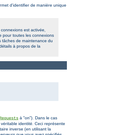
met d'identifier de manière unique
s connexions est activée,
e pour toutes les connexions
des tâches de maintenance du
détails à propos de la
à "on"). Dans le cas
Requests
véritable identité. Ceci représente
re inverse (en utilisant la
 serveurs que vous avez spécifiés.