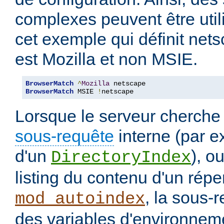
complexes peuvent être uti
cet exemple qui définit nets
est Mozilla et non MSIE.
BrowserMatch
^
Mozilla
BrowserMatch
 MSIE 
!
netscape
Lorsque le serveur cherche
sous-requête
interne (par e
d'un
), o
DirectoryIndex
listing du contenu d'un répe
, la sous-
mod_autoindex
des variables d'environneme