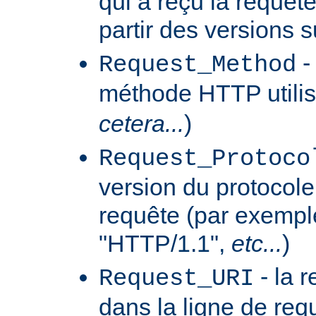
qui a reçu la requêt
partir des versions 
-
Request_Method
méthode HTTP utilis
cetera...
)
Request_Protoco
version du protocole 
requête (par exempl
"HTTP/1.1",
etc...
)
- la 
Request_URI
dans la ligne de req