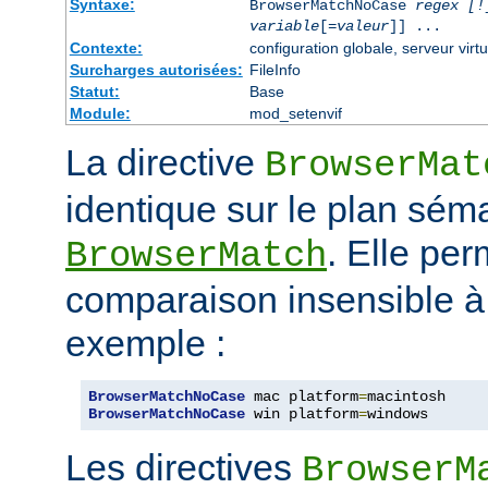
Syntaxe:
BrowserMatchNoCase
regex [!
variable
[=
valeur
]] ...
Contexte:
configuration globale, serveur virtu
Surcharges autorisées:
FileInfo
Statut:
Base
Module:
mod_setenvif
La directive
BrowserMat
identique sur le plan séma
. Elle pe
BrowserMatch
comparaison insensible à
exemple :
BrowserMatchNoCase
 mac platform
=
BrowserMatchNoCase
 win platform
=
windows
Les directives
BrowserM