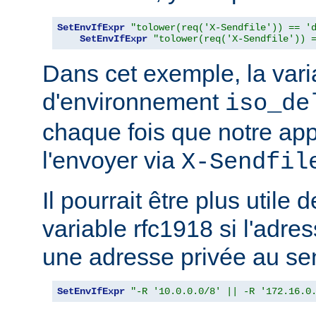
SetEnvIfExpr
"tolower(req('X-Sendfile')) == '
SetEnvIfExpr
"tolower(req('X-Sendfile')) 
Dans cet exemple, la vari
d'environnement
iso_de
chaque fois que notre app
l'envoyer via
X-Sendfil
Il pourrait être plus utile 
variable rfc1918 si l'adres
une adresse privée au se
SetEnvIfExpr
"-R '10.0.0.0/8' || -R '172.16.0