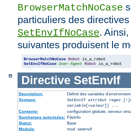
s
BrowserMatchNoCase
particuliers des directive
. Ainsi
SetEnvIfNoCase
suivantes produisent le m
BrowserMatchNoCase
Robot
SetEnvIfNoCase
User-Agent
Robot
 is_a_robot
Directive
SetEnvIf
Description:
Définit des variables d'environneme
Syntaxe:
SetEnvIf
attribut regex [!]
variable
[=
valeur
]] ...
Contexte:
configuration globale, serveur virtu
Surcharges autorisées:
FileInfo
Statut:
Base
Module:
mod_setenvif