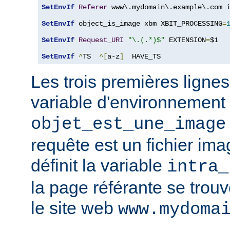
SetEnvIf
Referer
 www\.mydomain\.example\.com i
SetEnvIf
 object_is_image xbm XBIT_PROCESSING
=
SetEnvIf
Request_URI
"\.(.*)$"
 EXTENSION
=
$1

SetEnvIf
^
TS  
^[
a-z
]
  HAVE_TS
Les trois premières lignes
variable d'environnement
objet_est_une_image
requête est un fichier ima
définit la variable
intra_
la page référante se trou
le site web
www.mydoma