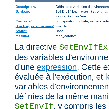
Description:
Définit des variables d'environne
Syntaxe:
SetEnvIfExpr
expr [!]env-va
variable
[=
valeur
]] ...
Contexte:
configuration globale, serveur virtu
Surcharges autorisées:
FileInfo
Statut:
Base
Module:
mod_setenvif
La directive
SetEnvIfEx
des variables d'environne
d'une
expression
. Cette 
évaluée à l'exécution, et l
variables d'environneme
définies de la même maniè
, y compris les
SetEnvIf