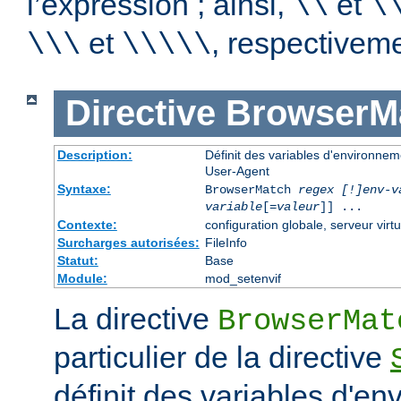
l’expression ; ainsi,
et
\\
\
et
, respectiveme
\\\
\\\\\
Directive
BrowserM
Description:
Définit des variables d'environne
User-Agent
Syntaxe:
BrowserMatch
regex [!]env-v
variable
[=
valeur
]] ...
Contexte:
configuration globale, serveur virtu
Surcharges autorisées:
FileInfo
Statut:
Base
Module:
mod_setenvif
La directive
BrowserMat
particulier de la directive
définit des variables d'e