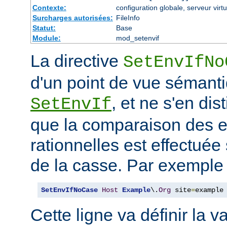
Contexte:
configuration globale, serveur virtu
Surcharges autorisées:
FileInfo
Statut:
Base
Module:
mod_setenvif
La directive
SetEnvIfNo
d'un point de vue sémanti
, et ne s'en dis
SetEnvIf
que la comparaison des 
rationnelles est effectuée
de la casse. Par exemple 
SetEnvIfNoCase
Host
Example
\.
Org
 site
=
example
Cette ligne va définir la v