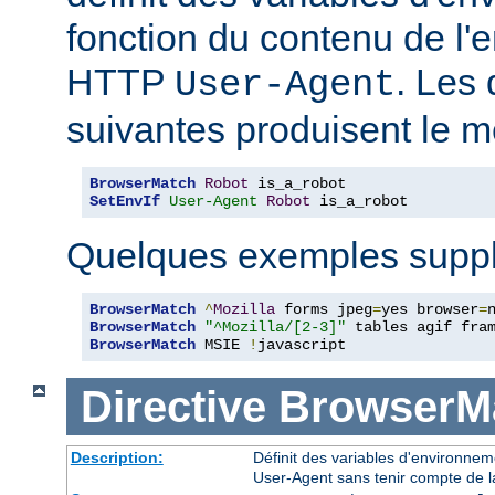
fonction du contenu de l'
HTTP
. Les 
User-Agent
suivantes produisent le m
BrowserMatch
Robot
SetEnvIf
User-Agent
Robot
 is_a_robot
Quelques exemples suppl
BrowserMatch
^
Mozilla
 forms jpeg
=
yes browser
=
BrowserMatch
"^Mozilla/[2-3]"
BrowserMatch
 MSIE 
!
javascript
Directive
BrowserM
Description:
Définit des variables d'environne
User-Agent sans tenir compte de l