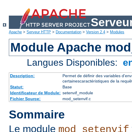
Serveu
Apache
>
Serveur HTTP
>
Documentation
>
Version 2.4
>
Modules
Module Apache mod_
Langues Disponibles:
e
Description:
Permet de définir des variables d'en
certainescaractéristiques de la requê
Statut:
Base
Identificateur de Module:
setenvif_module
Fichier Source:
mod_setenvif.c
Sommaire
Le module
mod_setenvif