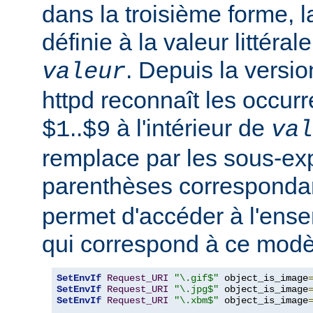
dans la troisième forme, l
définie à la valeur littéral
. Depuis la versi
valeur
httpd reconnaît les occur
..
à l'intérieur de
$1
$9
val
remplace par les sous-ex
parenthèses corresponda
permet d'accéder à l'ens
qui correspond à ce modè
SetEnvIf
Request_URI
"\.gif$"
 object_is_image
SetEnvIf
Request_URI
"\.jpg$"
 object_is_image
SetEnvIf
Request_URI
"\.xbm$"
 object_is_image