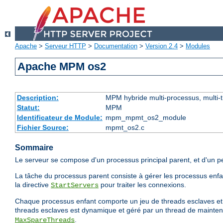
Apache
>
Serveur HTTP
>
Documentation
>
Version 2.4
>
Modules
Apache MPM os2
Description:
MPM hybride multi-processus, multi-
Statut:
MPM
Identificateur de Module:
mpm_mpmt_os2_module
Fichier Source:
mpmt_os2.c
Sommaire
Le serveur se compose d'un processus principal parent, et d'un p
La tâche du processus parent consiste à gérer les processus enfant
la directive
pour traiter les connexions.
StartServers
Chaque processus enfant comporte un jeu de threads esclaves et un
threads esclaves est dynamique et géré par un thread de mainten
.
MaxSpareThreads