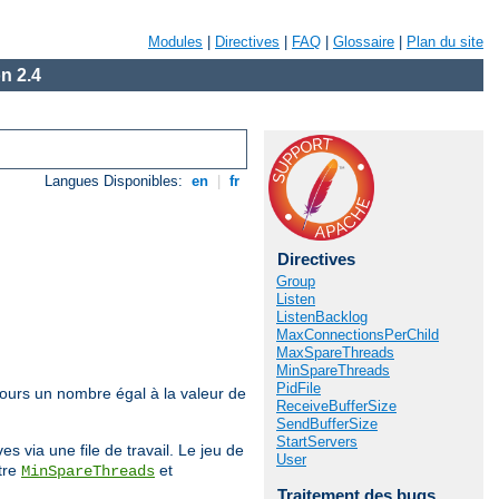
Modules
|
Directives
|
FAQ
|
Glossaire
|
Plan du site
n 2.4
Langues Disponibles:
en
|
fr
Directives
Group
Listen
ListenBacklog
MaxConnectionsPerChild
MaxSpareThreads
MinSpareThreads
PidFile
jours un nombre égal à la valeur de
ReceiveBufferSize
SendBufferSize
StartServers
 via une file de travail. Le jeu de
User
tre
et
MinSpareThreads
Traitement des bugs