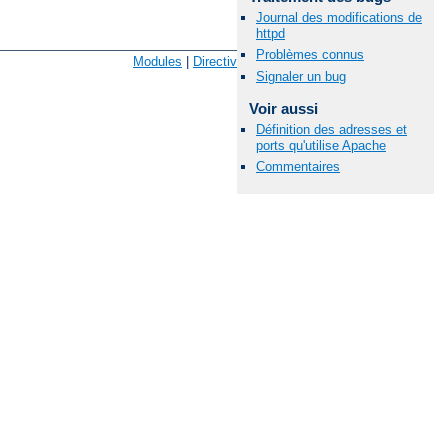
Journal des modifications de
httpd
Langues Disponibles:
en
|
fr
Problèmes connus
Modules
|
Directives
|
FAQ
|
Glossaire
|
Plan du site
Signaler un bug
Voir aussi
Définition des adresses et
ports qu'utilise Apache
Commentaires