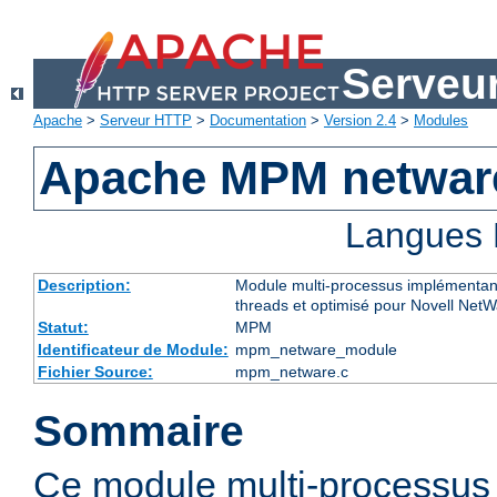
Serveu
Apache
>
Serveur HTTP
>
Documentation
>
Version 2.4
>
Modules
Apache MPM netwar
Langues 
Description:
Module multi-processus implémentant
threads et optimisé pour Novell Net
Statut:
MPM
Identificateur de Module:
mpm_netware_module
Fichier Source:
mpm_netware.c
Sommaire
Ce module multi-processu