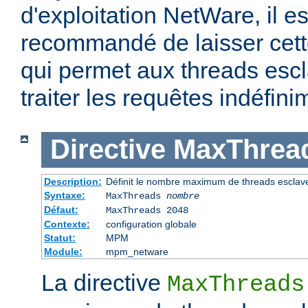
d'exploitation NetWare, il e
recommandé de laisser cette
qui permet aux threads escl
traiter les requêtes indéfini
Directive
MaxThrea
Description:
Définit le nombre maximum de threads esclav
Syntaxe:
MaxThreads
nombre
Défaut:
MaxThreads 2048
Contexte:
configuration globale
Statut:
MPM
Module:
mpm_netware
La directive
MaxThreads