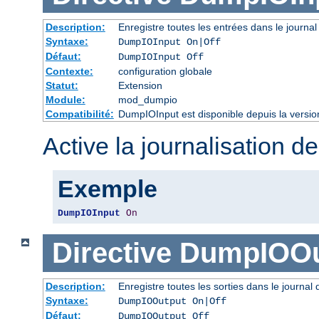
Description:
Enregistre toutes les entrées dans le journal
Syntaxe:
DumpIOInput On|Off
Défaut:
DumpIOInput Off
Contexte:
configuration globale
Statut:
Extension
Module:
mod_dumpio
Compatibilité:
DumpIOInput est disponible depuis la versio
Active la journalisation de
Exemple
DumpIOInput
On
Directive
DumpIOOu
Description:
Enregistre toutes les sorties dans le journal
Syntaxe:
DumpIOOutput On|Off
Défaut:
DumpIOOutput Off