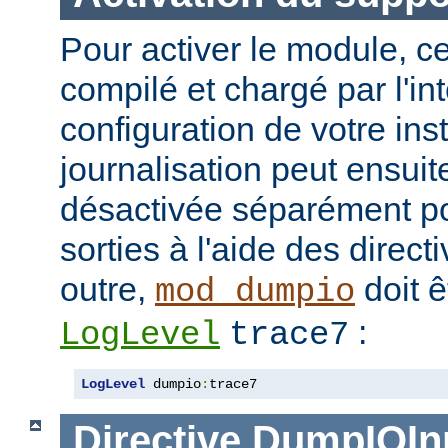
Pour activer le module, ce
compilé et chargé par l'in
configuration de votre in
journalisation peut ensuit
désactivée séparément po
sorties à l'aide des direc
outre,
doit ê
mod_dumpio
:
LogLevel
trace7
LogLevel
 dumpio
:
trace7
Directive
DumpIOIn