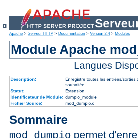
Serveu
Apache
>
Serveur HTTP
>
Documentation
>
Version 2.4
>
Modules
Module Apache mo
Langues Dispo
Description:
Enregistre toutes les entrées/sorties
souhaitée.
Statut:
Extension
Identificateur de Module:
dumpio_module
Fichier Source:
mod_dumpio.c
Sommaire
permet d'enreg
mod_dumpio