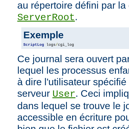
au répertoire défini par la
.
ServerRoot
Exemple
ScriptLog
 logs
/
cgi_log
Ce journal sera ouvert par 
lequel les processus enfan
à dire l'utilisateur spécifi
serveur
. Ceci impli
User
dans lequel se trouve le jo
accessible en écriture pour
bien que le fichier est cr