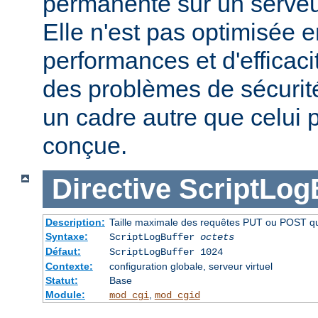
permanente sur un serveu
Elle n'est pas optimisée 
performances et d'efficaci
des problèmes de sécurité 
un cadre autre que celui p
conçue.
Directive
ScriptLog
Description:
Taille maximale des requêtes PUT ou POST qui 
Syntaxe:
ScriptLogBuffer
octets
Défaut:
ScriptLogBuffer 1024
Contexte:
configuration globale, serveur virtuel
Statut:
Base
Module:
,
mod_cgi
mod_cgid