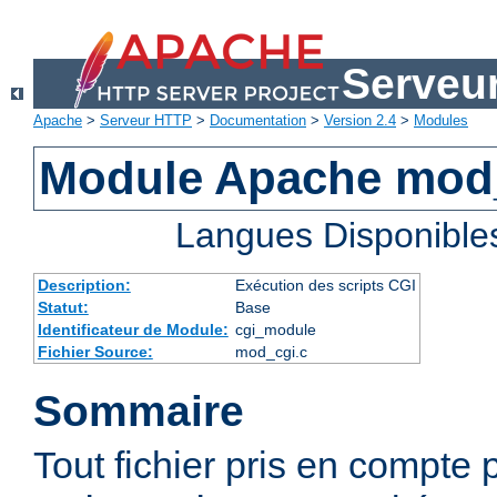
Serveu
Apache
>
Serveur HTTP
>
Documentation
>
Version 2.4
>
Modules
Module Apache mod
Langues Disponible
Description:
Exécution des scripts CGI
Statut:
Base
Identificateur de Module:
cgi_module
Fichier Source:
mod_cgi.c
Sommaire
Tout fichier pris en compte 