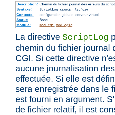
Description:
Chemin du fichier journal des erreurs du scrip
Syntaxe:
ScriptLog
chemin fichier
Contexte:
configuration globale, serveur virtuel
Statut:
Base
Module:
,
mod_cgi
mod_cgid
La directive
p
ScriptLog
chemin du fichier journal 
CGI. Si cette directive n'e
aucune journalisation des 
effectuée. Si elle est défi
sera enregistrée dans le f
est fourni en argument. S'
de fichier relatif, il est c