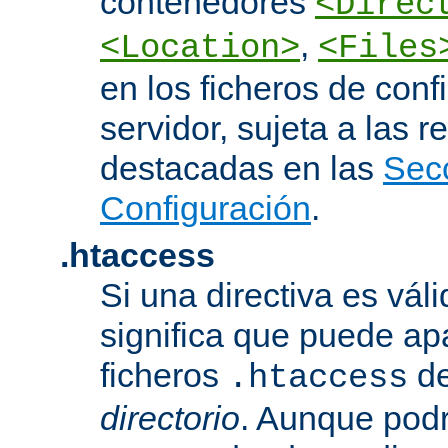
contenedores
<Direc
,
<Location>
<Files
en los ficheros de conf
servidor, sujeta a las r
destacadas en las
Sec
Configuración
.
.htaccess
Si una directiva es vál
significa que puede ap
ficheros
d
.htaccess
directorio
. Aunque podr